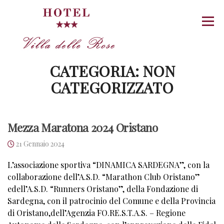
Vai
al
Menu
contenuto
CATEGORIA:
NON
CATEGORIZZATO
Mezza Maratona 2024 Oristano
21 Gennaio 2024
L’associazione sportiva “DINAMICA SARDEGNA”, con la
collaborazione dell’A.S.D. “Marathon Club Oristano”
edell’A.S.D. “Runners Oristano”, della Fondazione di
Sardegna, con il patrocinio del Comune e della Provincia
di Oristano,dell’Agenzia FO.RE.S.T.A.S. – Regione