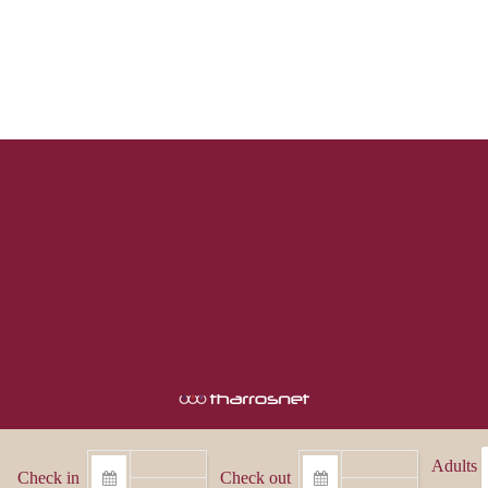
Adults
Check in
Check out