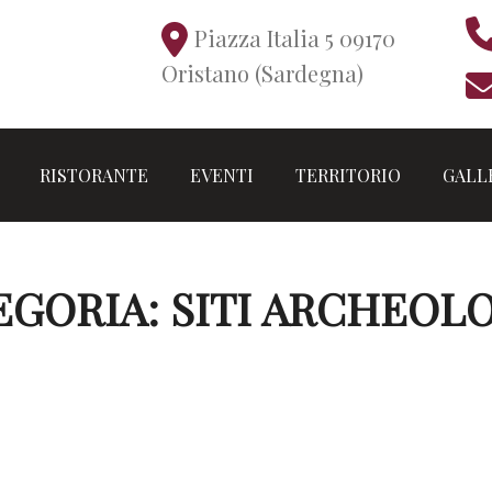
Piazza Italia 5 09170
Oristano (Sardegna)
RISTORANTE
EVENTI
TERRITORIO
GALL
EGORIA:
SITI ARCHEOLO
orri di pietra a base circolare con forma a tronco di cono; nel
settemila.