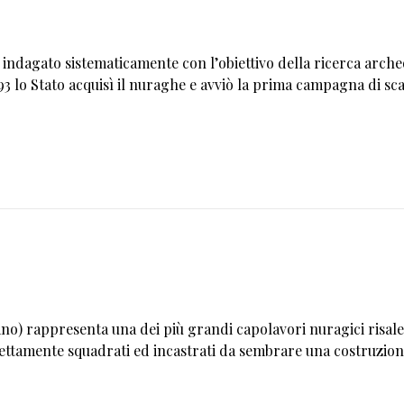
indagato sistematicamente con l’obiettivo della ricerca archeo
1893 lo Stato acquisì il nuraghe e avviò la prima campagna di s
tano) rappresenta una dei più grandi capolavori nuragici risale
fettamente squadrati ed incastrati da sembrare una costruzion