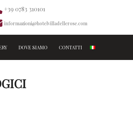
+39 0783 310101
informazioni@hotelvilladellerose.com
ERY
DOVE SIAMO
CONTATTI
GICI
 territorio ne sono attualmente presenti circa