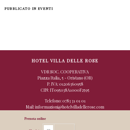
PUBBLICATO IN
EVENTI
HOTEL VILLA DELLE ROSE
VDR SOC. COOPERATIVA
Piazza Italia, 5 - Oristano (OR)
P. IVA: 01206360958
CIN: IT095038A1000F2595
Telefono:
0783 31 01 01
Mail:
informazioni@hotelvilladellerose.com
Contatti
Dove siamo
Privacy Policy
Cookie Policy
Regolamento
FONDO (R)ESISTO